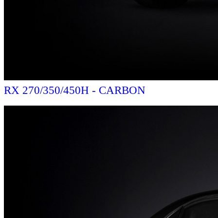
RX 270/350/450H - CARBON