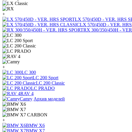
+
LX 570/450D - VER. HRS 
LX 570/450D - VER. HR
RX 300/350/450H - VE
+
LC 300
LC 200 Sport
LC 200 Classic
LC PRADO
RAV 4
Camry
Архив моделей
+
BMW X6
BMW X7