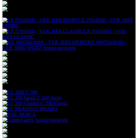
+
LX 570/450D - VER. HRS
SPORT
LX 570/450D - VER.
HRS CLASSIC
RX 300/350/450H -
VER. HRS SPORT
Архив моделей
+
LC 300
LC 200 Sport
LC 200 Classic
LC PRADO
RAV 4
Camry
Архив моделей