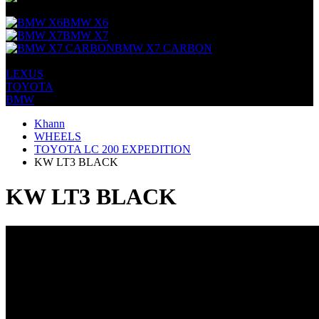
+
BMW X6
BMW X7
BMW X7 CARBON
+
LEXUS
TOYOTA
BMW
Khann
WHEELS
TOYOTA LC 200 EXPEDITION
KW LT3 BLACK
KW LT3 BLACK