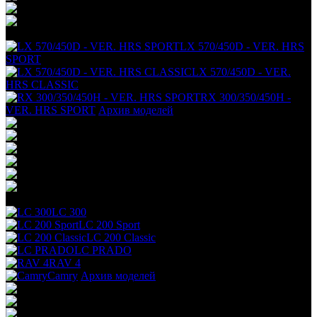
+
LX 570/450D - VER. HRS
SPORT
LX 570/450D - VER.
HRS CLASSIC
RX 300/350/450H -
VER. HRS SPORT
Архив моделей
+
LC 300
LC 200 Sport
LC 200 Classic
LC PRADO
RAV 4
Camry
Архив моделей