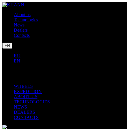
About us
Technologies
News
Dealers
Contacts
EN
RU
EN
LEXUS
TOYOTA
BMW
WHEELS
EXPEDITION
ABOUT US
TECHNOLOGIES
NEWS
DEALERS
CONTACTS