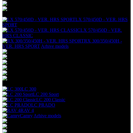
+
LX 570/450D - VER. HRS
SPORT
LX 570/450D - VER.
HRS CLASSIC
RX 300/350/450H -
VER. HRS SPORT
Arhive models
+
LC 300
LC 200 Sport
LC 200 Classic
LC PRADO
RAV 4
Camry
Arhive models