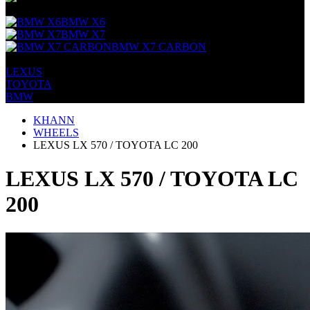
+
BMW X6
BMW X7
BMW X7 CARBON
+
LEXUS
TOYOTA
BMW
KHANN
WHEELS
LEXUS LX 570 / TOYOTA LC 200
LEXUS LX 570 / TOYOTA LC
200