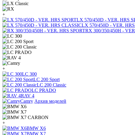
+
LX 570/450D - VER. HRS 
LX 570/450D - VER. HR
RX 300/350/450H - VE
+
LC 300
LC 200 Sport
LC 200 Classic
LC PRADO
RAV 4
Camry
Архив моделей
+
BMW X6
BMW X7